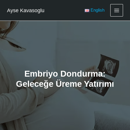
İçeriğe
atla
Ayse Kavasoglu
English
Embriyo Dondurma:
Geleceğe Üreme Yatırımı