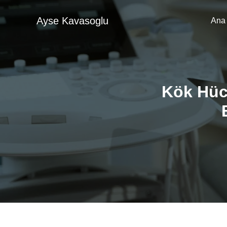
İçeriğe
atla
Ayse Kavasoglu
Ana
Kök Hüc