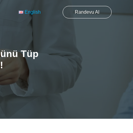
English
Randevu Al
cünü Tüp
!