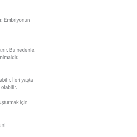
lir. Embriyonun
anır. Bu nedenle,
nimaldir.
ilir. İleri yaşta
labilir.
uşturmak için
ın!