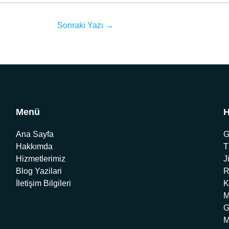
Sonraki Yazı
→
Menü
H
Ana Sayfa
G
Hakkımda
T
Hizmetlerimiz
J
Blog Yazilari
R
İletişim Bilgileri
K
M
G
M