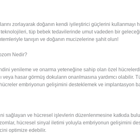
larını zorlayarak doğanın kendi iyileştirici güçlerini kullanmayı
eknolojileri, tüp bebek tedavilerinde umut vadeden bir geleceği
ntemleriyle tanışın ve doğanın mucizelerine şahit olun!
ozom Nedir?
ni yenileme ve onarma yeteneğine sahip olan özel hücrelerdi
ıklı veya hasar görmüş dokuların onarılmasına yardımcı olabilir. 
 hücreler embriyonun gelişimini desteklemek ve implantasyon ba
mini sağlayan ve hücresel işlevlerin düzenlenmesine katkıda bu
zomlar, hücresel sinyal iletimi yoluyla embriyonun gelişimini des
ini optimize edebilir.