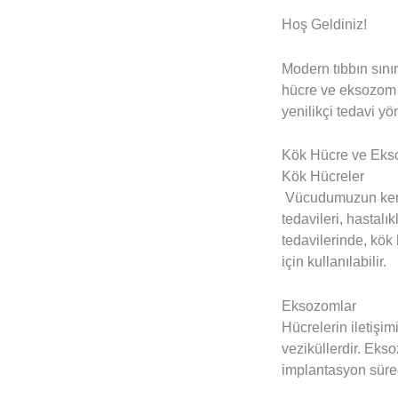
Hoş Geldiniz!
Modern tıbbın sınır
hücre ve eksozom t
yenilikçi tedavi yö
Kök Hücre ve Eks
Kök Hücreler
Vücudumuzun kendi
tedavileri, hastal
tedavilerinde, kök
için kullanılabilir.
Eksozomlar
Hücrelerin iletişi
veziküllerdir. Ekso
implantasyon sürec