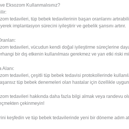
ve Eksozom Kullanmalısınız?
lir:
om tedavileri, tüp bebek tedavilerinin başarı oranlarını artırabi
yerek implantasyon sürecini iyileştirir ve gebelik şansını artırır.
ranları:
om tedavileri, vücudun kendi doğal iyileştirme süreçlerine day
rhangi bir dış etkenin kullanılması gerekmez ve yan etki riski mi
 Alanı:
m tedavileri, çeşitli tüp bebek tedavisi protokollerinde kullanılab
şarısız tüp bebek denemeleri olan hastalar için özellikle uygun o
om tedavileri hakkında daha fazla bilgi almak veya randevu ol
 geçmekten çekinmeyin!
ni keşfedin ve tüp bebek tedavilerinde yeni bir döneme adım at