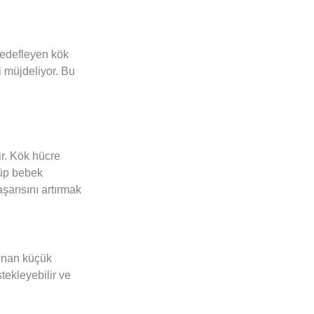
 hedefleyen kök
 müjdeliyor. Bu
r. Kök hücre
Tüp bebek
şarısını artırmak
lunan küçük
tekleyebilir ve